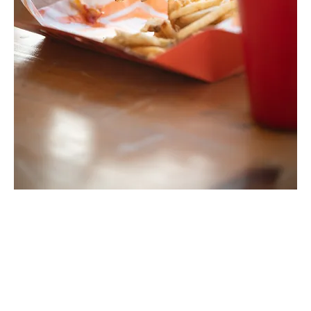
Le Croq Brule
Price
$180.00
Sandwich con pan estilo french toast bruleado servido con
mermelada de tocino, pollo frito, huevo al gusto y salsa de
caramelo salado.