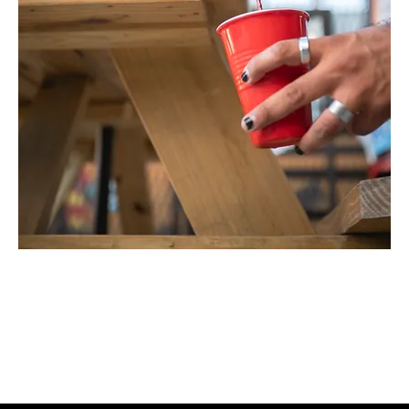
Party Ball (4 LTS)
Price
$650.00
Cualquiera de nuestros tragos pero en tamaño familiar de 4
litritos.