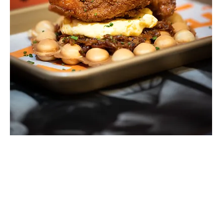
Wham B, Thank You Mam
Price
$230.00
Fried chicken & waffles sandwich con mermelada de tocino y
la miel de tu elección.